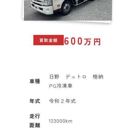
600
万円
買取
金額
日野 デュトロ 格納
車種
PG冷凍車
年式
令和２年式
走行
123000km
距離